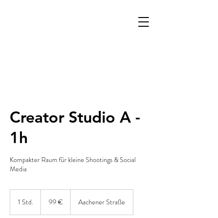
Creator Studio A -
1h
Kompakter Raum für kleine Shootings & Social
Media
99
Euro
1 Std.
1
99 €
Aachener Straße
S