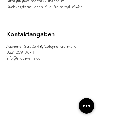
Bitte gib gewünschtes Zubehör im
Buchungsformular an. Alle Preise zzgl. MwSt.
Kontaktangaben
Aachener Straße 48, Cologne, Germany
0221 25913674
info@metawania.de
ADRESSE
MetaWania Studios
Aachener Straße 48
50674 Köln