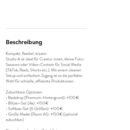
t
d
Weiter
Beschreibung
Kompakt, flexibel, kreativ:
Studio A ist ideal für Creator:innen, kleine Foto-
Sessions oder Video-Content für Social Media
(TikTok, Reels, Shorts etc.). Mit einem cleanen
Setup und einfachem Zugang ist es die perfekte
Wahl für schnelle, effiziente Produktionen.
Zubuchbare Optionen:
• Backdrop (Premium-Hintergrund): +100 €
• Blitzer-Set (4x): +150 €
• Softbox-Set (6 Größen): +100 €
• Große Maske (Raum A1): +150 € (optional
zubuchbar)